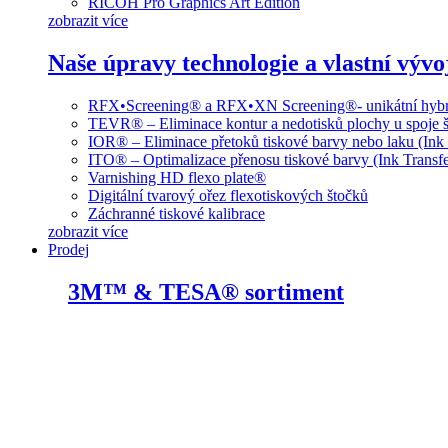
RICOH Pro Graphics Art Edition
zobrazit více
Naše úpravy technologie a vlastní vývo
RFX•Screening® a RFX•XN Screening®- unikátní hybri
TEVR® – Eliminace kontur a nedotisků plochy u spoje š
IOR® – Eliminace přetoků tiskové barvy nebo laku (Ink
ITO® – Optimalizace přenosu tiskové barvy (Ink Transfe
Varnishing HD flexo plate®
Digitální tvarový ořez flexotiskových štočků
Záchranné tiskové kalibrace
zobrazit více
Prodej
3M™ & TESA® sortiment