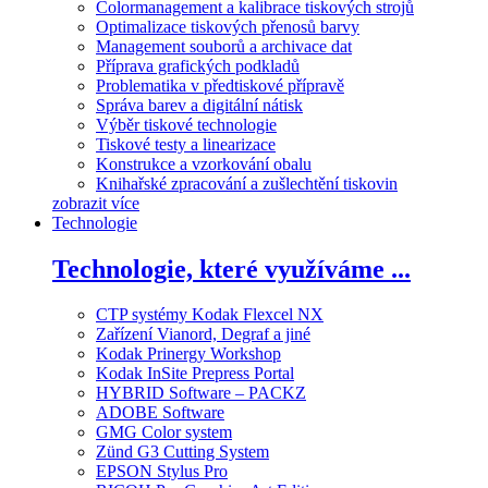
Colormanagement a kalibrace tiskových strojů
Optimalizace tiskových přenosů barvy
Management souborů a archivace dat
Příprava grafických podkladů
Problematika v předtiskové přípravě
Správa barev a digitální nátisk
Výběr tiskové technologie
Tiskové testy a linearizace
Konstrukce a vzorkování obalu
Knihařské zpracování a zušlechtění tiskovin
zobrazit více
Technologie
Technologie, které využíváme ...
CTP systémy Kodak Flexcel NX
Zařízení Vianord, Degraf a jiné
Kodak Prinergy Workshop
Kodak InSite Prepress Portal
HYBRID Software – PACKZ
ADOBE Software
GMG Color system
Zünd G3 Cutting System
EPSON Stylus Pro