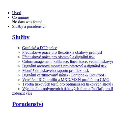
Přejít
k
Úvod
obsahu
Co umíme
No data was found
Služby a poradenství
Služby
Grafické a DTP práce
Předtiskové práce pro flexotisk a obalový průmysl
Předtiskové práce pro ofsetový a digitální tisk
Colormanagement, kalibrace, linearizace, vedení tiskových
Digitální archová montáž pro ofsetový a digitální tisk
Montáž do tiskového raportu pro flexotisk
Digitální certifikovaný nátisk (Contone & DotProof)
Vytváření ICC profilů a MXD/MXN profilů pro GMG
Tvorba tiskových testů pro optimalizaci tiskových strojů 
Výroba foto-polymerních tiskových forem (štočků) pro fl
zobrazit více
Poradenství