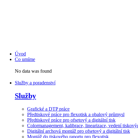
Přejít
k
obsahu
Úvod
Co umíme
No data was found
Služby a poradenství
Služby
Grafické a DTP práce
Předtiskové práce pro flexotisk a obalový průmysl
Předtiskové práce pro ofsetový a digitální tisk
Colormanagement, kalibrace, linearizace, vedení tiskových
Digitální archová montáž pro ofsetový a digitální tisk
Montáž do tiskového raportu pro flexotisk