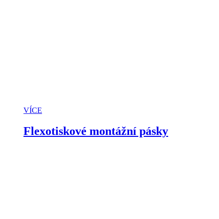
VÍCE
Flexotiskové montážní pásky