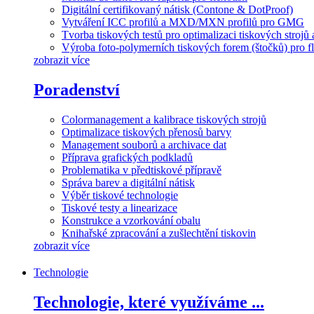
Digitální certifikovaný nátisk (Contone & DotProof)
Vytváření ICC profilů a MXD/MXN profilů pro GMG
Tvorba tiskových testů pro optimalizaci tiskových strojů 
Výroba foto-polymerních tiskových forem (štočků) pro fl
zobrazit více
Poradenství
Colormanagement a kalibrace tiskových strojů
Optimalizace tiskových přenosů barvy
Management souborů a archivace dat
Příprava grafických podkladů
Problematika v předtiskové přípravě
Správa barev a digitální nátisk
Výběr tiskové technologie
Tiskové testy a linearizace
Konstrukce a vzorkování obalu
Knihařské zpracování a zušlechtění tiskovin
zobrazit více
Technologie
Technologie, které využíváme ...