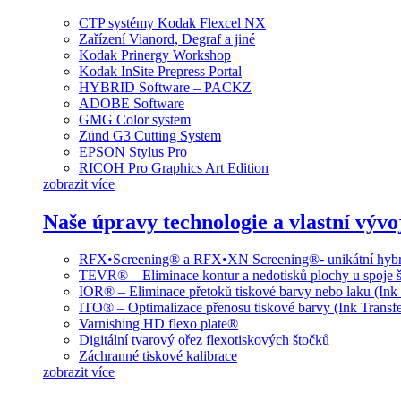
CTP systémy Kodak Flexcel NX
Zařízení Vianord, Degraf a jiné
Kodak Prinergy Workshop
Kodak InSite Prepress Portal
HYBRID Software – PACKZ
ADOBE Software
GMG Color system
Zünd G3 Cutting System
EPSON Stylus Pro
RICOH Pro Graphics Art Edition
zobrazit více
Naše úpravy technologie a vlastní vývo
RFX•Screening® a RFX•XN Screening®- unikátní hybri
TEVR® – Eliminace kontur a nedotisků plochy u spoje š
IOR® – Eliminace přetoků tiskové barvy nebo laku (Ink
ITO® – Optimalizace přenosu tiskové barvy (Ink Transfe
Varnishing HD flexo plate®
Digitální tvarový ořez flexotiskových štočků
Záchranné tiskové kalibrace
zobrazit více