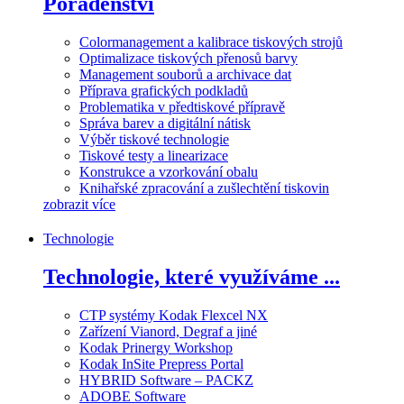
Poradenství
Colormanagement a kalibrace tiskových strojů
Optimalizace tiskových přenosů barvy
Management souborů a archivace dat
Příprava grafických podkladů
Problematika v předtiskové přípravě
Správa barev a digitální nátisk
Výběr tiskové technologie
Tiskové testy a linearizace
Konstrukce a vzorkování obalu
Knihařské zpracování a zušlechtění tiskovin
zobrazit více
Technologie
Technologie, které využíváme ...
CTP systémy Kodak Flexcel NX
Zařízení Vianord, Degraf a jiné
Kodak Prinergy Workshop
Kodak InSite Prepress Portal
HYBRID Software – PACKZ
ADOBE Software