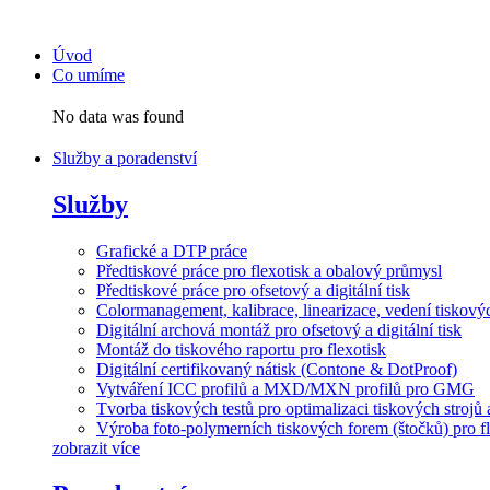
Přejít
k
Úvod
obsahu
Co umíme
No data was found
Služby a poradenství
Služby
Grafické a DTP práce
Předtiskové práce pro flexotisk a obalový průmysl
Předtiskové práce pro ofsetový a digitální tisk
Colormanagement, kalibrace, linearizace, vedení tiskových
Digitální archová montáž pro ofsetový a digitální tisk
Montáž do tiskového raportu pro flexotisk
Digitální certifikovaný nátisk (Contone & DotProof)
Vytváření ICC profilů a MXD/MXN profilů pro GMG
Tvorba tiskových testů pro optimalizaci tiskových strojů 
Výroba foto-polymerních tiskových forem (štočků) pro fl
zobrazit více