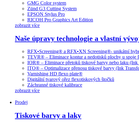
GMG Color system
Zünd G3 Cutting System
EPSON Stylus Pro
RICOH Pro Graphics Art Edition
zobrazit více
Naše úpravy technologie a vlastní vývo
RFX•Screening® a RFX•XN Screening®- unikátní hybri
TEVR® – Eliminace kontur a nedotisků plochy u spoje š
IOR® – Eliminace přetoků tiskové barvy nebo laku (Ink
ITO® – Optimalizace přenosu tiskové barvy (Ink Transfe
Varnishing HD flexo plate®
Digitální tvarový ořez flexotiskových štočků
Záchranné tiskové kalibrace
zobrazit více
Prodej
Tiskové barvy a laky