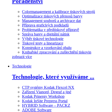
Poradenství
Colormanagement a kalibrace tiskových strojů
Optimalizace tiskových přenosů barvy
Management souborů a archivace dat
Příprava grafických podkladů
Problematika v předtiskové přípravě
Správa barev a digitální nátisk
Výběr tiskové technologie
Tiskové testy a linearizace
Konstrukce a vzorkování obalu
Knihařské zpracování a zušlechtění tiskovin
zobrazit více
Technologie
Technologie, které využíváme ...
CTP systémy Kodak Flexcel NX
Zařízení Vianord, Degraf a jiné
Kodak Prinergy Workshop
Kodak InSite Prepress Portal
HYBRID Software – PACKZ
ADOBE Software