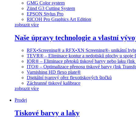
GMG Color system
Zünd G3 Cutting System
EPSON Stylus Pro
RICOH Pro Graphics Art Edition
zobrazit více
Naše úpravy technologie a vlastní vývo
RFX•Screening® a RFX•XN Screening®- unikátní hybri
TEVR® – Eliminace kontur a nedotisků plochy u spoje š
IOR® – Eliminace přetoků tiskové barvy nebo laku (Ink
ITO® – Optimalizace přenosu tiskové barvy (Ink Transfe
Varnishing HD flexo plate®
Digitální tvarový ořez flexotiskových štočků
Záchranné tiskové kalibrace
zobrazit více
Prodej
Tiskové barvy a laky