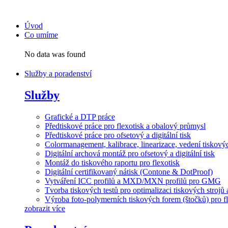
Přejít
k
Úvod
obsahu
Co umíme
No data was found
Služby a poradenství
Služby
Grafické a DTP práce
Předtiskové práce pro flexotisk a obalový průmysl
Předtiskové práce pro ofsetový a digitální tisk
Colormanagement, kalibrace, linearizace, vedení tiskových
Digitální archová montáž pro ofsetový a digitální tisk
Montáž do tiskového raportu pro flexotisk
Digitální certifikovaný nátisk (Contone & DotProof)
Vytváření ICC profilů a MXD/MXN profilů pro GMG
Tvorba tiskových testů pro optimalizaci tiskových strojů 
Výroba foto-polymerních tiskových forem (štočků) pro fl
zobrazit více