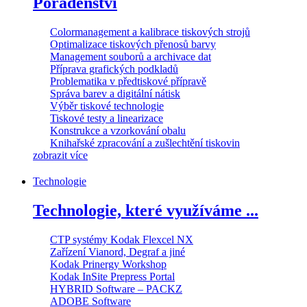
Poradenství
Colormanagement a kalibrace tiskových strojů
Optimalizace tiskových přenosů barvy
Management souborů a archivace dat
Příprava grafických podkladů
Problematika v předtiskové přípravě
Správa barev a digitální nátisk
Výběr tiskové technologie
Tiskové testy a linearizace
Konstrukce a vzorkování obalu
Knihařské zpracování a zušlechtění tiskovin
zobrazit více
Technologie
Technologie, které využíváme ...
CTP systémy Kodak Flexcel NX
Zařízení Vianord, Degraf a jiné
Kodak Prinergy Workshop
Kodak InSite Prepress Portal
HYBRID Software – PACKZ
ADOBE Software