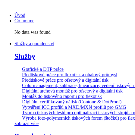
Přejít
k
Úvod
obsahu
Co umíme
No data was found
Služby a poradenství
Služby
Grafické a DTP práce
Předtiskové práce pro flexotisk a obalový průmysl
Předtiskové práce pro ofsetový a digitální tisk
Colormanagement, kalibrace, linearizace, vedení tiskových t
Digitální archová montáž pro ofsetový a digitální tisk
Montáž do tiskového raportu pro flexotisk
Digitální certifikovaný nátisk (Contone & DotProof)
Vytváření ICC profilů a MXD/MXN profilů pro GMG
Tvorba tiskových testů pro optimalizaci tiskových strojů a 
Výroba foto-polymerních tiskových forem (štočků) pro flex
zobrazit více