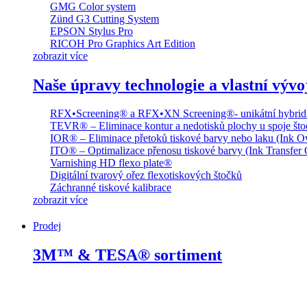
GMG Color system
Zünd G3 Cutting System
EPSON Stylus Pro
RICOH Pro Graphics Art Edition
zobrazit více
Naše úpravy technologie a vlastní vývo
RFX•Screening® a RFX•XN Screening®- unikátní hybridní
TEVR® – Eliminace kontur a nedotisků plochy u spoje što
IOR® – Eliminace přetoků tiskové barvy nebo laku (Ink O
ITO® – Optimalizace přenosu tiskové barvy (Ink Transfer 
Varnishing HD flexo plate®
Digitální tvarový ořez flexotiskových štočků
Záchranné tiskové kalibrace
zobrazit více
Prodej
3M™ & TESA® sortiment