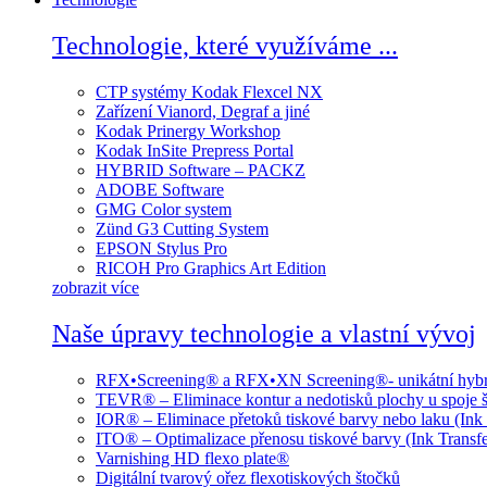
Technologie, které využíváme ...
CTP systémy Kodak Flexcel NX
Zařízení Vianord, Degraf a jiné
Kodak Prinergy Workshop
Kodak InSite Prepress Portal
HYBRID Software – PACKZ
ADOBE Software
GMG Color system
Zünd G3 Cutting System
EPSON Stylus Pro
RICOH Pro Graphics Art Edition
zobrazit více
Naše úpravy technologie a vlastní vývoj
RFX•Screening® a RFX•XN Screening®- unikátní hybri
TEVR® – Eliminace kontur a nedotisků plochy u spoje š
IOR® – Eliminace přetoků tiskové barvy nebo laku (Ink
ITO® – Optimalizace přenosu tiskové barvy (Ink Transfe
Varnishing HD flexo plate®
Digitální tvarový ořez flexotiskových štočků