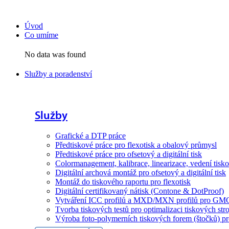
Přejít
k
Úvod
obsahu
Co umíme
No data was found
Služby a poradenství
Služby
Grafické a DTP práce
Předtiskové práce pro flexotisk a obalový průmysl
Předtiskové práce pro ofsetový a digitální tisk
Colormanagement, kalibrace, linearizace, vedení tisko
Digitální archová montáž pro ofsetový a digitální tisk
Montáž do tiskového raportu pro flexotisk
Digitální certifikovaný nátisk (Contone & DotProof)
Vytváření ICC profilů a MXD/MXN profilů pro GM
Tvorba tiskových testů pro optimalizaci tiskových stro
Výroba foto-polymerních tiskových forem (štočků) pro