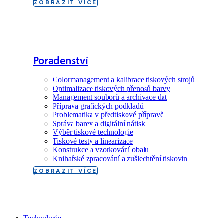
ZOBRAZIT VÍCE
Poradenství
Colormanagement a kalibrace tiskových strojů
Optimalizace tiskových přenosů barvy
Management souborů a archivace dat
Příprava grafických podkladů
Problematika v předtiskové přípravě
Správa barev a digitální nátisk
Výběr tiskové technologie
Tiskové testy a linearizace
Konstrukce a vzorkování obalu
Knihařské zpracování a zušlechtění tiskovin
ZOBRAZIT VÍCE
Technologie